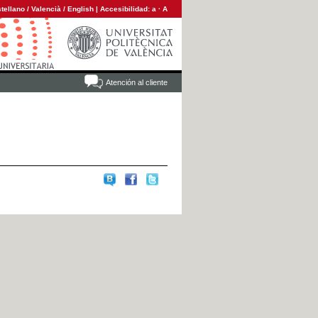
tellano
/
Valencià
/
English
|
Accesibilidad:
a
·
A
Atención al cliente