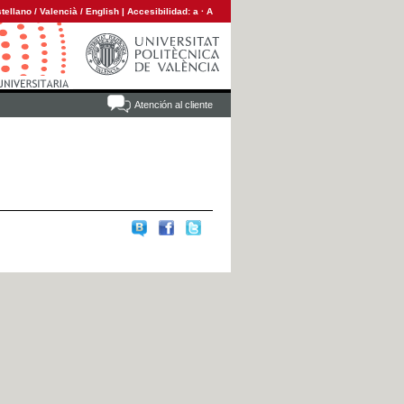
tellano
/
Valencià
/
English
|
Accesibilidad:
a
·
A
Atención al cliente