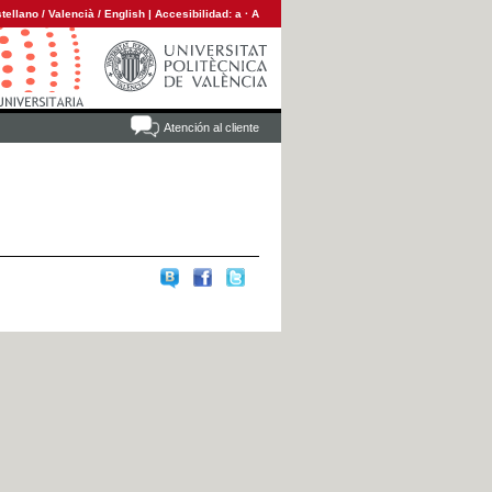
tellano
/
Valencià
/
English
|
Accesibilidad:
a
·
A
Atención al cliente