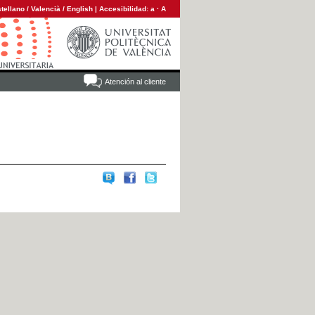
tellano
/
Valencià
/
English
|
Accesibilidad:
a
·
A
Atención al cliente