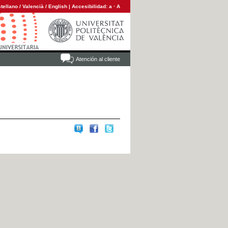
tellano
/
Valencià
/
English
|
Accesibilidad:
a
·
A
Atención al cliente