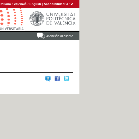
tellano
/
Valencià
/
English
|
Accesibilidad:
a
·
A
Atención al cliente