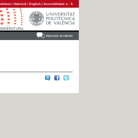
tellano
/
Valencià
/
English
|
Accesibilidad:
a
·
A
Atención al cliente