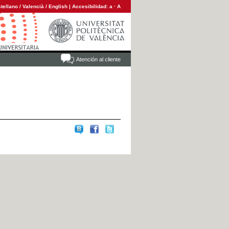
tellano
/
Valencià
/
English
|
Accesibilidad:
a
·
A
Atención al cliente