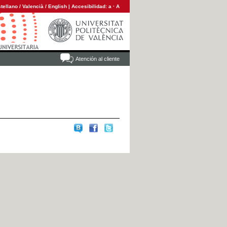
tellano
/
Valencià
/
English
|
Accesibilidad:
a
·
A
Atención al cliente