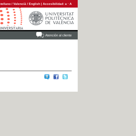
tellano
/
Valencià
/
English
|
Accesibilidad:
a
·
A
Atención al cliente