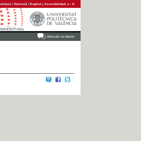
tellano
/
Valencià
/
English
|
Accesibilidad:
a
·
A
Atención al cliente