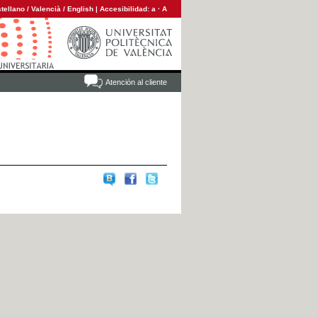
tellano
/
Valencià
/
English
|
Accesibilidad:
a
·
A
Atención al cliente