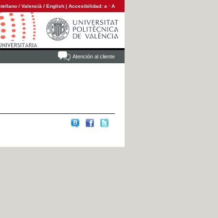
tellano
/
Valencià
/
English
|
Accesibilidad:
a
·
A
Atención al cliente