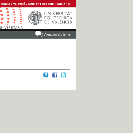
tellano
/
Valencià
/
English
|
Accesibilidad:
a
·
A
Atención al cliente