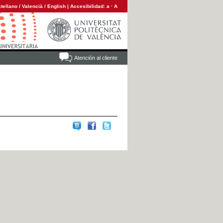
tellano
/
Valencià
/
English
|
Accesibilidad:
a
·
A
Atención al cliente