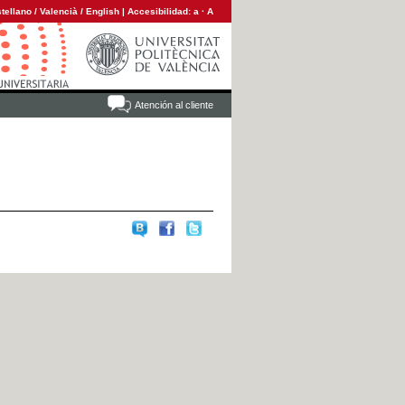
tellano
/
Valencià
/
English
|
Accesibilidad:
a
·
A
Atención al cliente