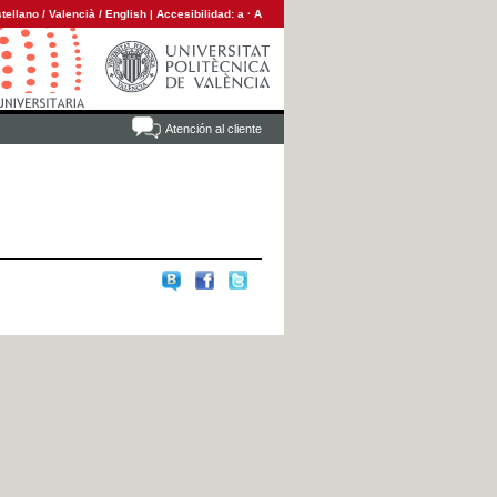
tellano
/
Valencià
/
English
|
Accesibilidad:
a
·
A
Atención al cliente