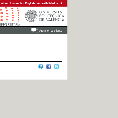
tellano
/
Valencià
/
English
|
Accesibilidad:
a
·
A
Atención al cliente