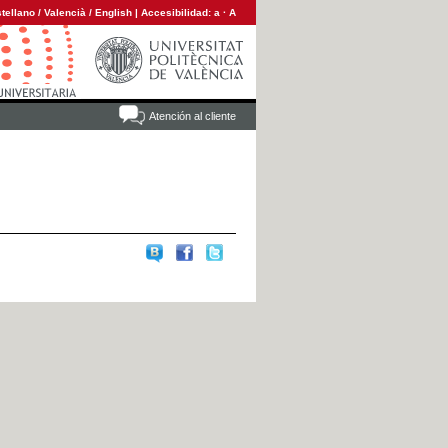
tellano
/
Valencià
/
English
|
Accesibilidad:
a
·
A
Atención al cliente