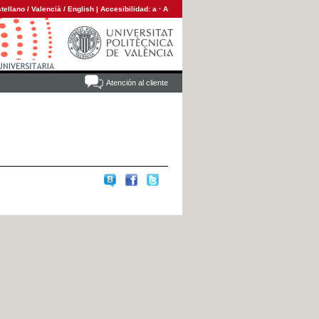
tellano
/
Valencià
/
English
|
Accesibilidad:
a
·
A
Atención al cliente