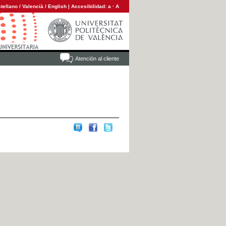
tellano
/
Valencià
/
English
|
Accesibilidad:
a
·
A
Atención al cliente