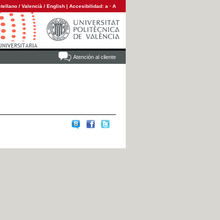
tellano
/
Valencià
/
English
|
Accesibilidad:
a
·
A
Atención al cliente