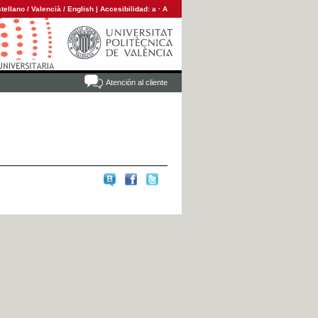
tellano
/
Valencià
/
English
|
Accesibilidad:
a
·
A
Atención al cliente